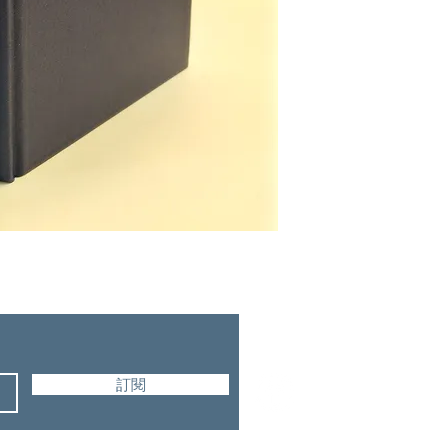
Kingston Bible Trust
訂閱