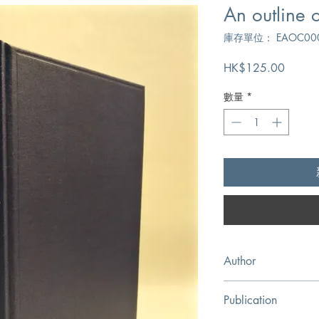
An outline 
庫存單位： EAOC00
價
HK$125.00
格
數量
*
Author
C.A. Coates
Publication