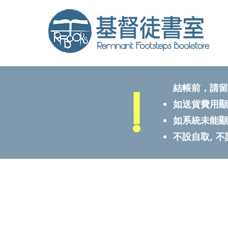
!
結帳前，請留
如送貨費用顯
如系統未能顯
不設自取, 