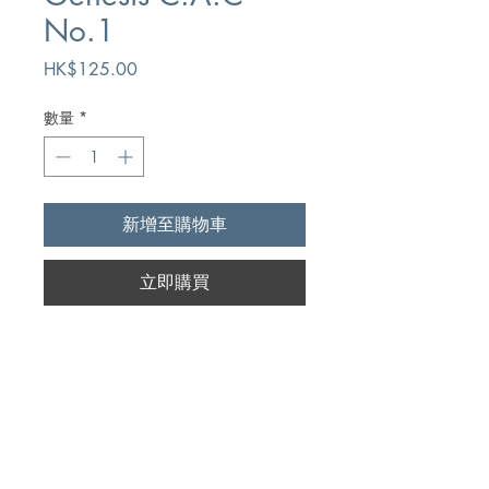
No.1
價
HK$125.00
格
數量
*
新增至購物車
立即購買
Author
Kingston Bible Trust
Publication
Kingston Bible Trust