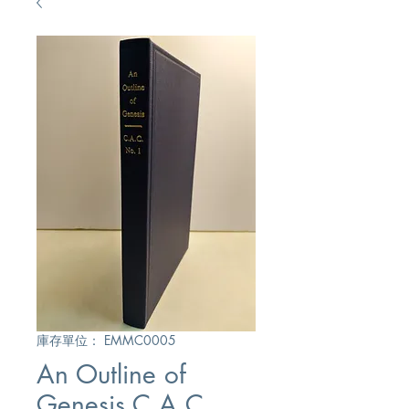
庫存單位： EMMC0005
An Outline of
Genesis C.A.C