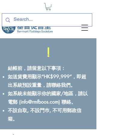
!
結帳前，請留意以下事項：
如送貨費用顯示“HK$99,999”，即超
出系統預設重量，請聯絡我們。
如系統未能顯示你的國家/地區，請以
電郵 (
info@rmfboos.com
) 聯絡。
不設自取, 不設門巿, 不可用郵政信
箱。