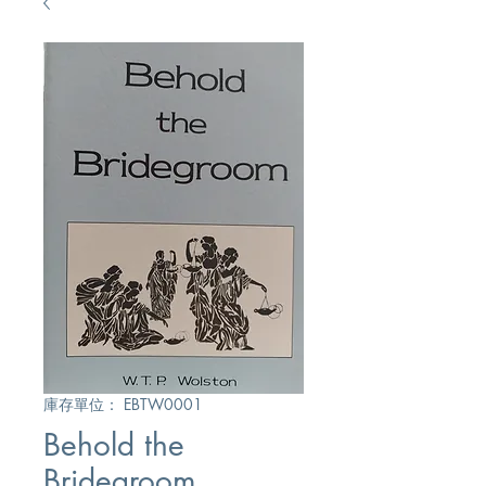
庫存單位： EBTW0001
Behold the
Bridegroom