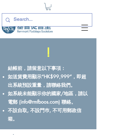
!
結帳前，請留意以下事項：
如送貨費用顯示“HK$99,999”，即超
出系統預設重量，請聯絡我們。
如系統未能顯示你的國家/地區，請以
電郵 (
info@rmfboos.com
) 聯絡。
不設自取, 不設門巿, 不可用郵政信
箱。