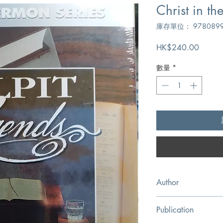
Christ in th
庫存單位： 9780899
價
HK$240.00
格
數量
*
Author
C.H. Spurgeon
Publication