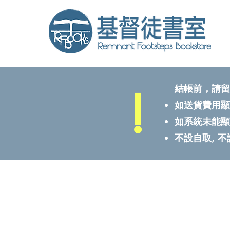
!
結帳前，請留
如送貨費用顯
如系統未能顯
不設自取, 