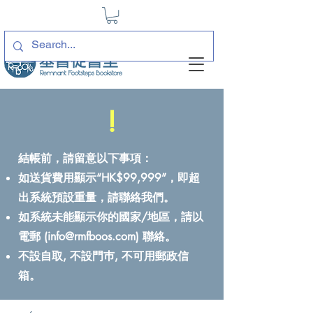
!
結帳前，請留意以下事項：
如送貨費用顯示“HK$99,999”，即超
出系統預設重量，請聯絡我們。
如系統未能顯示你的國家/地區，請以
電郵 (
info@rmfboos.com
) 聯絡。
不設自取, 不設門巿, 不可用郵政信
箱。