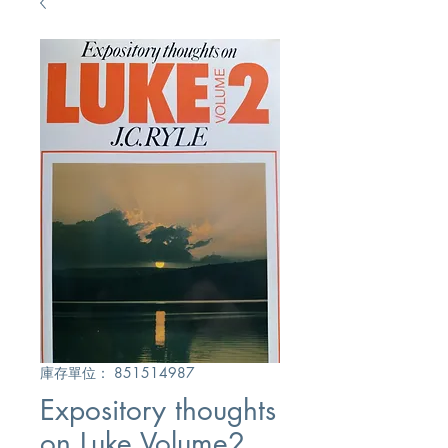
庫存單位： 851514987
Expository thoughts
on Luke Volume2