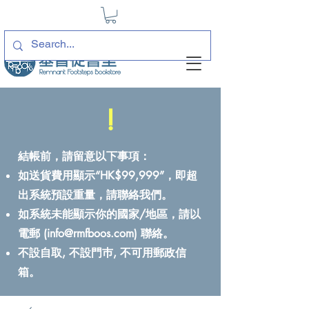
!
結帳前，請留意以下事項：
如送貨費用顯示“HK$99,999”，即超
出系統預設重量，請聯絡我們。
如系統未能顯示你的國家/地區，請以
電郵 (
info@rmfboos.com
) 聯絡。
不設自取, 不設門巿, 不可用郵政信
箱。