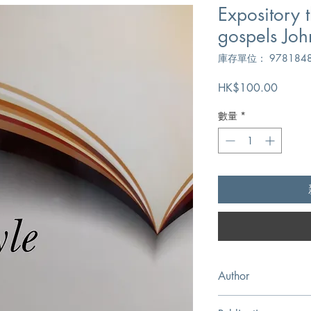
Expository 
gospels Joh
庫存單位： 9781848
價
HK$100.00
格
數量
*
Author
J.C. Ryle