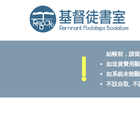
!
結帳前，請留
如送貨費用顯
如系統未能顯
不設自取, 