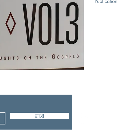
Publication
The Banner of Truth Tr
訂閱