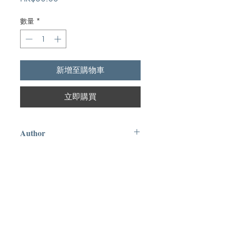
格
數量
*
新增至購物車
立即購買
Author
O. Palmer Robertson
Publication
The Banner of Truth Trust