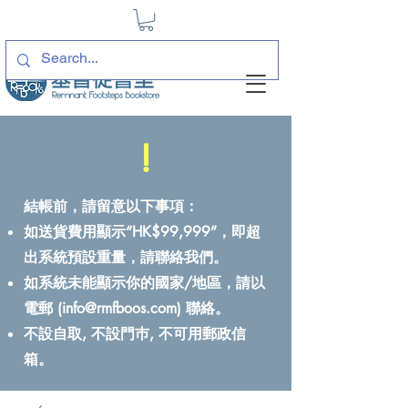
!
結帳前，請留意以下事項：
如送貨費用顯示“HK$99,999”，即超
出系統預設重量，請聯絡我們。
如系統未能顯示你的國家/地區，請以
電郵 (
info@rmfboos.com
) 聯絡。
不設自取, 不設門巿, 不可用郵政信
箱。