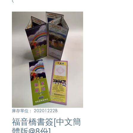
庫存單位： 20201222B
福音橋書簽[中文簡
體版@8份]