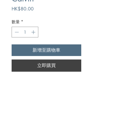
價
HK$80.00
格
數量
*
新增至購物車
立即購買
Author
The Banner of Truth Trust
Publication
The Banner of Truth Trust