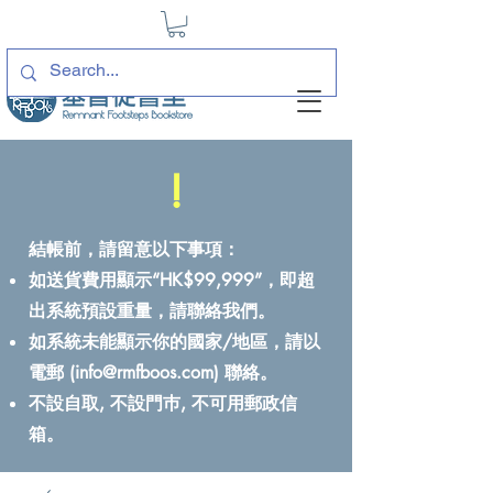
!
結帳前，請留意以下事項：
如送貨費用顯示“HK$99,999”，即超
出系統預設重量，請聯絡我們。
如系統未能顯示你的國家/地區，請以
電郵 (
info@rmfboos.com
) 聯絡。
不設自取, 不設門巿, 不可用郵政信
箱。