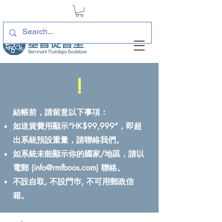
!
結帳前，請留意以下事項：
如送貨費用顯示“HK$99,999”，即超
出系統預設重量，請聯絡我們。
如系統未能顯示你的國家/地區，請以
電郵 (
info@rmfboos.com
) 聯絡。
不設自取, 不設門巿, 不可用郵政信
箱。