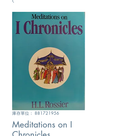
庫存單位： 881721956
Meditations on I
Chronicles