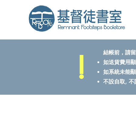
!
結帳前，請留
如送貨費用顯
如系統未能顯
不設自取, 