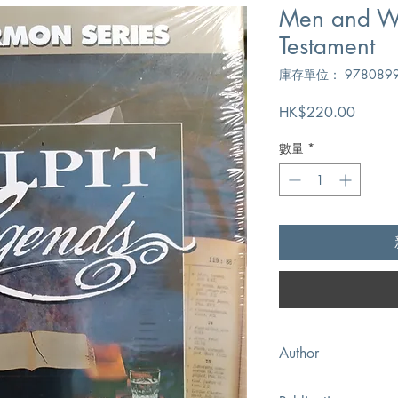
Men and Wo
Testament
庫存單位： 9780899
價
HK$220.00
格
數量
*
Author
C.H. Spurgeon