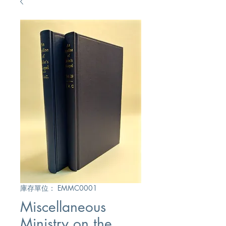
庫存單位： EMMC0001
Miscellaneous
Ministry on the