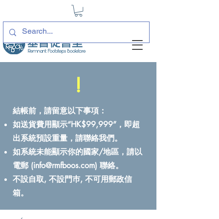
!
結帳前，請留意以下事項：
如送貨費用顯示“HK$99,999”，即超
出系統預設重量，請聯絡我們。
如系統未能顯示你的國家/地區，請以
電郵 (
info@rmfboos.com
) 聯絡。
不設自取, 不設門巿, 不可用郵政信
箱。