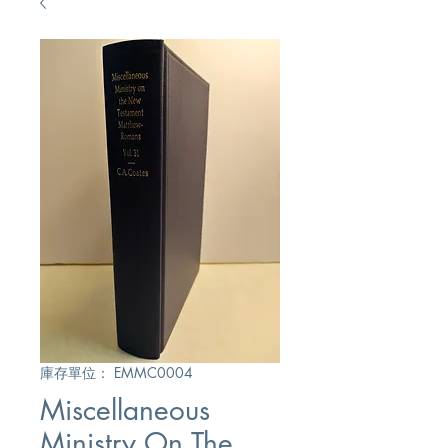
庫存單位： EMMC0004
Miscellaneous
Ministry On The