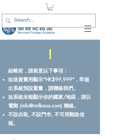
!
結帳前，請留意以下事項：
如送貨費用顯示“HK$99,999”，即超
出系統預設重量，請聯絡我們。
如系統未能顯示你的國家/地區，請以
電郵 (
info@rmfboos.com
) 聯絡。
不設自取, 不設門巿, 不可用郵政信
箱。