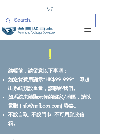
!
結帳前，請留意以下事項：
如送貨費用顯示“HK$99,999”，即超
出系統預設重量，請聯絡我們。
如系統未能顯示你的國家/地區，請以
電郵 (
info@rmfboos.com
) 聯絡。
不設自取, 不設門巿, 不可用郵政信
箱。