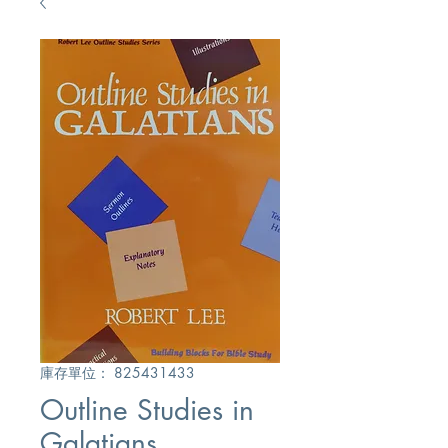
庫存單位： 825431433
Outline Studies in
Galatians