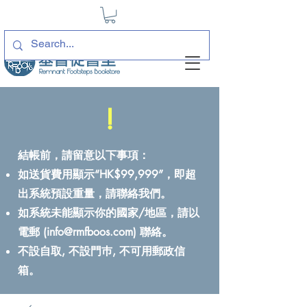
!
結帳前，請留意以下事項：
如送貨費用顯示“HK$99,999”，即超
出系統預設重量，請聯絡我們。
如系統未能顯示你的國家/地區，請以
電郵 (
info@rmfboos.com
) 聯絡。
不設自取, 不設門巿, 不可用郵政信
箱。