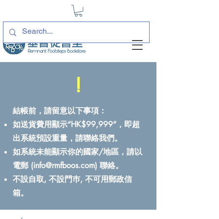
!
結帳前，請留意以下事項：
如送貨費用顯示“HK$99,999”，即超
出系統預設重量，請聯絡我們。
如系統未能顯示你的國家/地區，請以
電郵 (
info@rmfboos.com
) 聯絡。
不設自取, 不設門巿, 不可用郵政信
箱。