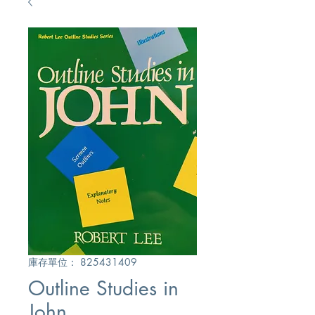
庫存單位： 825431409
Outline Studies in
John