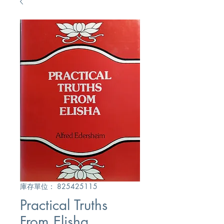
庫存單位： 825425115
Practical Truths
From Elisha