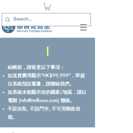
!
結帳前，請留意以下事項：
如送貨費用顯示“HK$99,999”，即超
出系統預設重量，請聯絡我們。
如系統未能顯示你的國家/地區，請以
電郵 (
info@rmfboos.com
) 聯絡。
不設自取, 不設門巿, 不可用郵政信
箱。