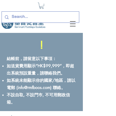
!
結帳前，請留意以下事項：
如送貨費用顯示“HK$99,999”，即超
出系統預設重量，請聯絡我們。
如系統未能顯示你的國家/地區，請以
電郵 (
info@rmfboos.com
) 聯絡。
不設自取, 不設門巿, 不可用郵政信
箱。