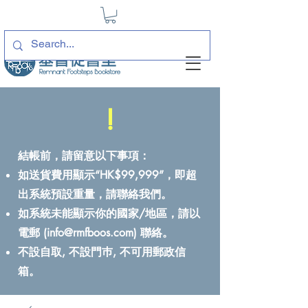
!
結帳前，請留意以下事項：
如送貨費用顯示“HK$99,999”，即超
出系統預設重量，請聯絡我們。
如系統未能顯示你的國家/地區，請以
電郵 (
info@rmfboos.com
) 聯絡。
不設自取, 不設門巿, 不可用郵政信
箱。