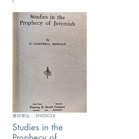
庫存單位： SN00026
Studies in the
Prophecy of