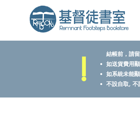
!
結帳前，請留
如送貨費用顯
如系統未能顯
不設自取, 