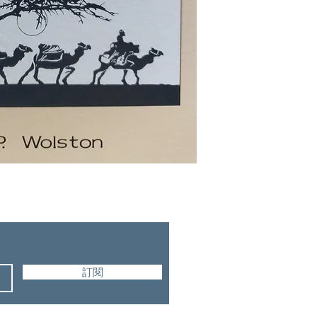
Bible Truth Publishers
訂閱