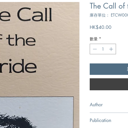
The Call of 
庫存單位： ETCW00
價
HK$40.00
格
數量
*
Author
W.T.P. Wolston
Publication