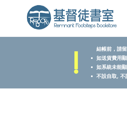
!
結帳前，請留
如送貨費用顯
如系統未能顯
不設自取, 