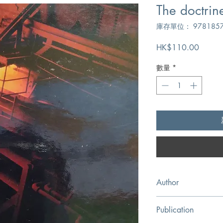
The doctrine
庫存單位： 9781857
價
HK$110.00
格
數量
*
Author
A.W. Pink
Publication