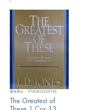
庫存單位： 9780825429743
The Greatest of
These 1 Cor 13