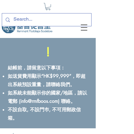
!
結帳前，請留意以下事項：
如送貨費用顯示“HK$99,999”，即超
出系統預設重量，請聯絡我們。
如系統未能顯示你的國家/地區，請以
電郵 (
info@rmfboos.com
) 聯絡。
不設自取, 不設門巿, 不可用郵政信
箱。