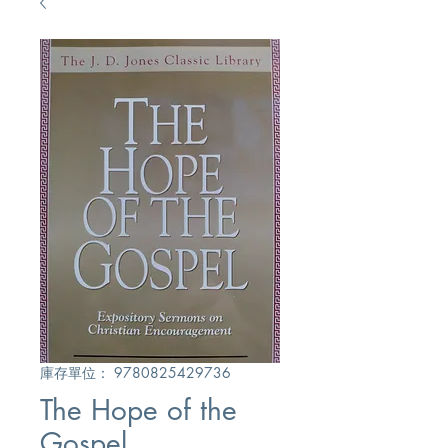
庫存單位： 9780825429736
The Hope of the
Gospel