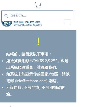
!
結帳前，請留意以下事項：
如送貨費用顯示“HK$99,999”，即超
出系統預設重量，請聯絡我們。
如系統未能顯示你的國家/地區，請以
電郵 (
info@rmfboos.com
) 聯絡。
不設自取, 不設門巿, 不可用郵政信
箱。