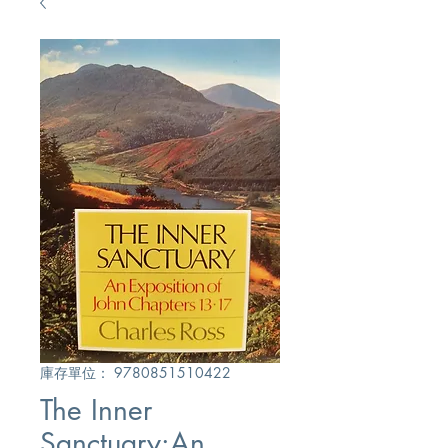
庫存單位： 9780851510422
The Inner
Sanctuary:An