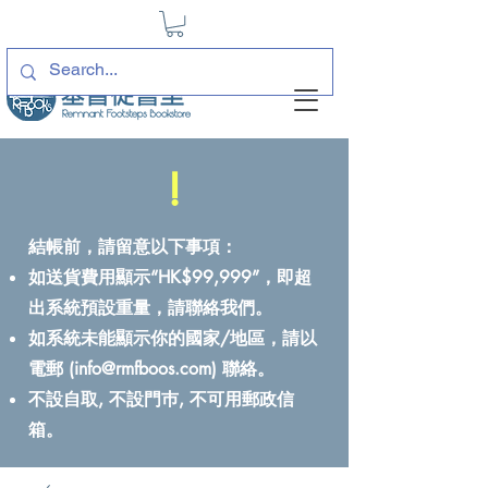
!
結帳前，請留意以下事項：
如送貨費用顯示“HK$99,999”，即超
出系統預設重量，請聯絡我們。
如系統未能顯示你的國家/地區，請以
電郵 (
info@rmfboos.com
) 聯絡。
不設自取, 不設門巿, 不可用郵政信
箱。