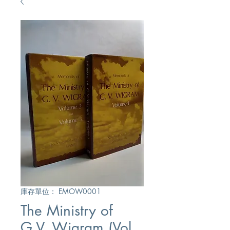
庫存單位： EMOW0001
The Ministry of
G.V. Wigram (Vol