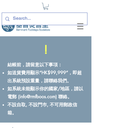
!
結帳前，請留意以下事項：
如送貨費用顯示“HK$99,999”，即超
出系統預設重量，請聯絡我們。
如系統未能顯示你的國家/地區，請以
電郵 (
info@rmfboos.com
) 聯絡。
不設自取, 不設門巿, 不可用郵政信
箱。