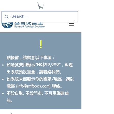
!
結帳前，請留意以下事項：
如送貨費用顯示“HK$99,999”，即超
出系統預設重量，請聯絡我們。
如系統未能顯示你的國家/地區，請以
電郵 (
info@rmfboos.com
) 聯絡。
不設自取, 不設門巿, 不可用郵政信
箱。