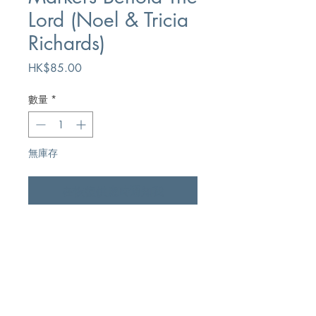
Lord (Noel & Tricia
Richards)
價
HK$85.00
格
數量
*
無庫存
在恢復供應時通知我
Author
Kingsway Communications
Publication
Kingsway Communications