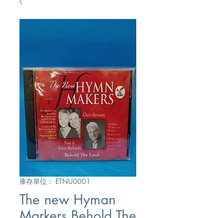
庫存單位： ETNU0001
The new Hyman
Markers Behold The