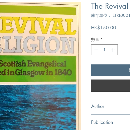
The Revival
庫存單位： ETRL000
價
HK$150.00
格
數量
*
Author
Scottish Evangelical L
Publication