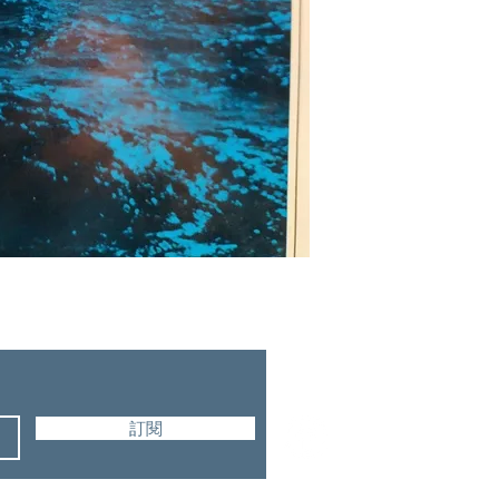
The Banner of Truth Tr
訂閱