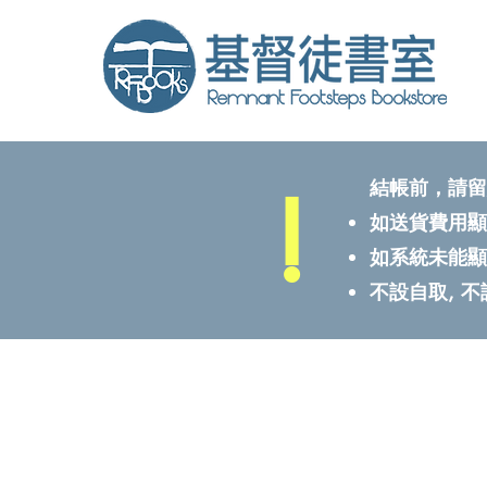
!
結帳前，請留
如送貨費用顯
如系統未能顯
不設自取, 