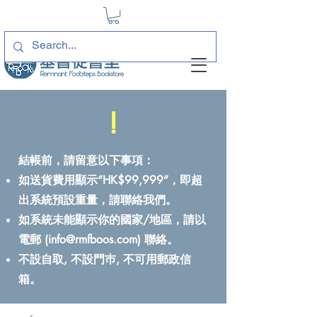
!
結帳前，請留意以下事項：
如送貨費用顯示“HK$99,999”，即超
出系統預設重量，請聯絡我們。
如系統未能顯示你的國家/地區，請以
電郵 (
info@rmfboos.com
) 聯絡。
不設自取, 不設門巿, 不可用郵政信
箱。