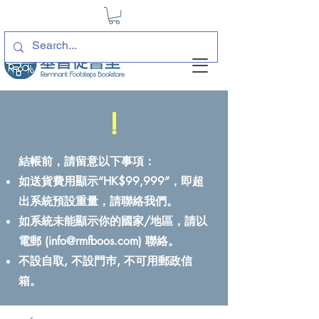
!
結帳前，請留意以下事項：
如送貨費用顯示“HK$99,999”，即超
出系統預設重量，請聯絡我們。
如系統未能顯示你的國家/地區，請以
電郵 (
info@rmfboos.com
) 聯絡。
不設自取, 不設門巿, 不可用郵政信
箱。