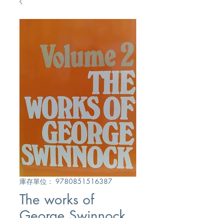
庫存單位： 9780851516387
The works of
George Swinnock