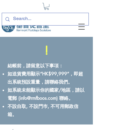
!
結帳前，請留意以下事項：
如送貨費用顯示“HK$99,999”，即超
出系統預設重量，請聯絡我們。
如系統未能顯示你的國家/地區，請以
電郵 (
info@rmfboos.com
) 聯絡。
不設自取, 不設門巿, 不可用郵政信
箱。